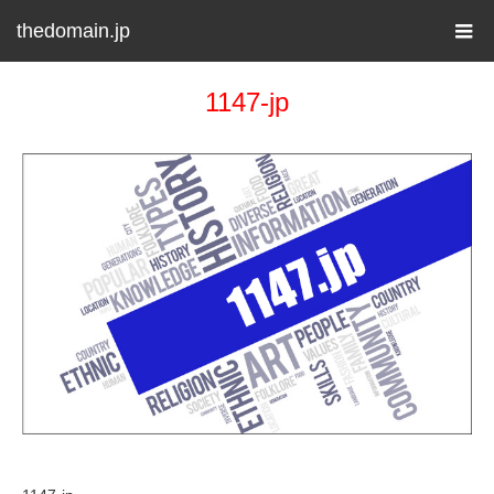
thedomain.jp
1147-jp