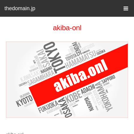
thedomain.jp
akiba-onl