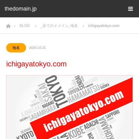
thedomain.jp
ホーム
BLOG
_全てのドメイン
,
地名
ichigayatokyo.com
地名
2020.10.21
ichigayatokyo.com